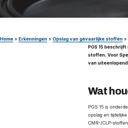
Werken bij
Nederland (Nederlands)
The Netherlands (English)
Home
»
Erkenningen
»
Opslag van gevaarlijke stoffen
»
United States (English)
PGS 15 beschrijft
Deutschland (Deutsch)
stoffen. Voor Spec
van uiteenlopend
Wat hou
PGS 15 is onderdee
opslag en tijdelij
CMR-/CLP-stoffen,