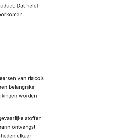
oduct. Dat helpt
voorkomen.
heersen van risico’s
een belangrijke
ijkingen worden
evaarlijke stoffen
arin ontvangst,
mheden elkaar