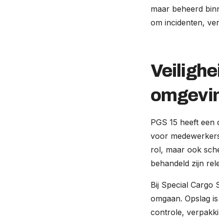
maar beheerd binn
om incidenten, ve
Veilighe
omgevin
PGS 15 heeft een du
voor medewerkers,
rol, maar ook sch
behandeld zijn rel
Bij Special Cargo 
omgaan. Opslag is
controle, verpakk