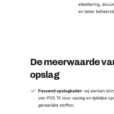
etikettering, docu
en beter beheersb
De meerwaarde va
opslag
check
Passend opslagkader:
wij werken binn
van PGS 15 voor opslag en tijdelijke o
gevaarlijke stoffen.