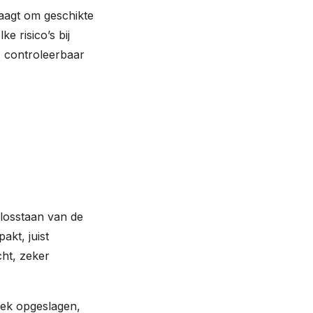
aagt om geschikte
e risico’s bij
, controleerbaar
losstaan van de
akt, juist
cht, zeker
siek opgeslagen,