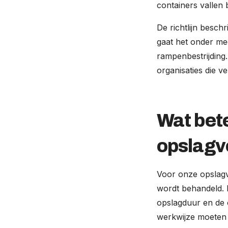
containers vallen 
De richtlijn besch
gaat het onder mee
rampenbestrijding.
organisaties die v
Wat bete
opslagv
Voor onze opslagv
wordt behandeld. 
opslagduur en de c
werkwijze moeten p