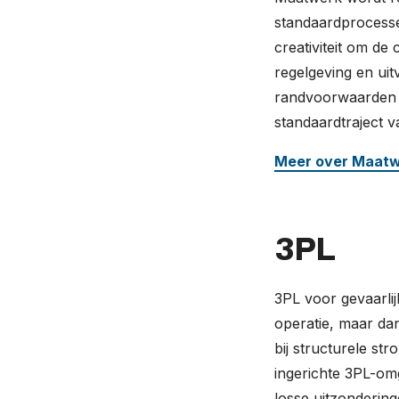
standaardprocessen
creativiteit om de
regelgeving en uit
randvoorwaarden o
standaardtraject v
Meer over Maat
3PL
3PL voor gevaarlij
operatie, maar dan
bij structurele s
ingerichte 3PL-omg
losse uitzonderin