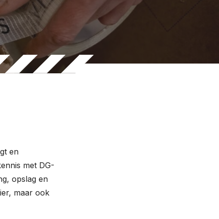
gt en
 kennis met DG-
ng, opslag en
pier, maar ook