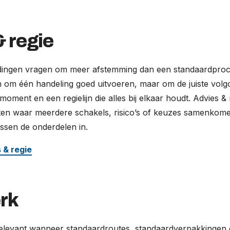
 regie
ngen vragen om meer afstemming dan een standaardproc
en om één handeling goed uitvoeren, maar om de juiste volgo
e moment en een regielijn die alles bij elkaar houdt. Advies 
ecten waar meerdere schakels, risico’s of keuzes samenkom
ssen de onderdelen in.
 & regie
rk
elevant wanneer standaardroutes, standaardverpakkingen 