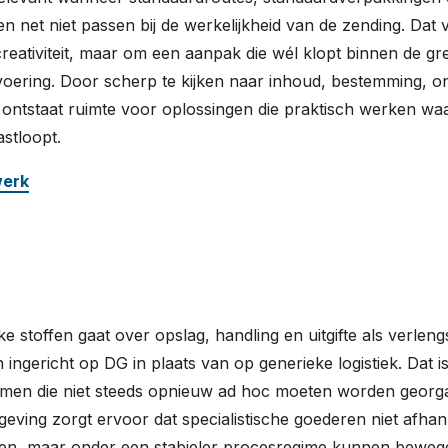
 net niet passen bij de werkelijkheid van de zending. Dat 
 creativiteit, maar om een aanpak die wél klopt binnen de g
voering. Door scherp te kijken naar inhoud, bestemming, o
ntstaat ruimte voor oplossingen die praktisch werken wa
astloopt.
werk
ke stoffen gaat over opslag, handling en uitgifte als verlen
 ingericht op DG in plaats van op generieke logistiek. Dat i
tromen die niet steeds opnieuw ad hoc moeten worden georg
eving zorgt ervoor dat specialistische goederen niet afhank
gen, maar onder een stabieler procesregime kunnen beweg