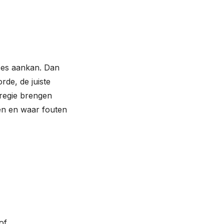
es aankan. Dan
rde, de juiste
& regie brengen
en en waar fouten
of