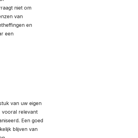
vraagt niet om
renzen van
ntheffingen en
ar een
gstuk van uw eigen
s vooral relevant
aniseerd. Een goed
elijk blijven van
en.