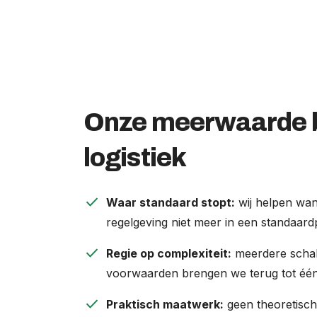
Onze meerwaarde b
logistiek
check
Waar standaard stopt:
wij helpen wan
regelgeving niet meer in een standaar
check
Regie op complexiteit:
meerdere schake
voorwaarden brengen we terug tot één 
check
Praktisch maatwerk:
geen theoretisch