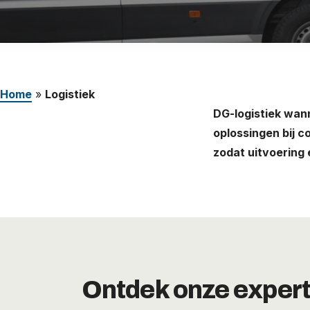
Werken bij
Nederland (Nederlands)
The Netherlands (English)
Home
»
Logistiek
United States (English)
DG-logistiek wan
Deutschland (Deutsch)
oplossingen bij c
zodat uitvoering 
Ontdek onze expert