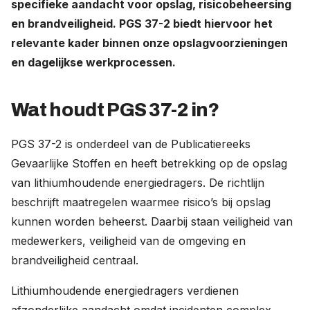
specifieke aandacht voor opslag, risicobeheersing
Werken bij
en brandveiligheid. PGS 37-2 biedt hiervoor het
relevante kader binnen onze opslagvoorzieningen
Nederland (Nederlands)
en dagelijkse werkprocessen.
The Netherlands (English)
Wat houdt PGS 37-2 in?
United States (English)
Deutschland (Deutsch)
PGS 37-2 is onderdeel van de Publicatiereeks
Gevaarlijke Stoffen en heeft betrekking op de opslag
van lithiumhoudende energiedragers. De richtlijn
beschrijft maatregelen waarmee risico’s bij opslag
kunnen worden beheerst. Daarbij staan veiligheid van
medewerkers, veiligheid van de omgeving en
brandveiligheid centraal.
Lithiumhoudende energiedragers verdienen