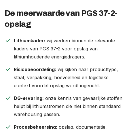
De meerwaarde van PGS 37-2-
opslag
check
Lithiumkader:
wij werken binnen de relevante
kaders van PGS 37-2 voor opslag van
lithiumhoudende energiedragers.
check
Risicobeoordeling:
wij kijken naar producttype,
staat, verpakking, hoeveelheid en logistieke
context voordat opslag wordt ingericht.
check
DG-ervaring:
onze kennis van gevaarlijke stoffen
helpt bij lithiumstromen die niet binnen standaard
warehousing passen.
check
Procesbeheersing:
opslag, documentatie,