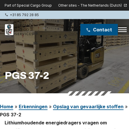
Other sites - The Netherlands (Dutch)
Part of Special Cargo Group
open_in_new
+31 85 792 28 85
phone
menu
Contact
phone
Special Cargo Group
Special Cargo College
PGS 37-2
Isologic
Diensten
Home
»
Erkenningen
»
Opslag van gevaarlijke stoffen
»
Nieuws
PGS 37-2
Over ons
Lithiumhoudende energiedragers vragen om