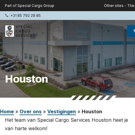
Other sites - The
Part of Special Cargo Group
+31 85 792 28 85
phone
p
Special Cargo Group
Special Cargo College
Houston
Isologic
Diensten
Home
»
Over ons
»
Vestigingen
»
Houston
Nieuws
Het team van Special Cargo Services Houston heet je
Over ons
van harte welkom!