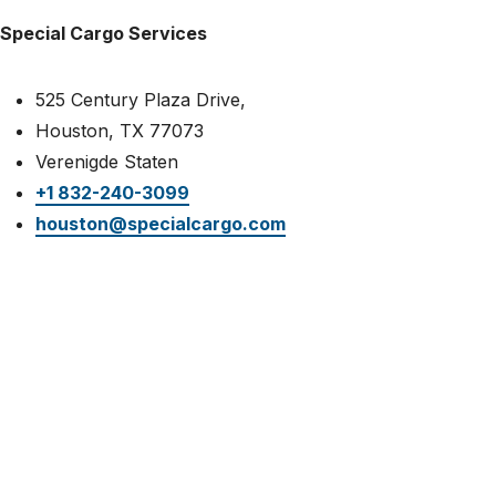
Werken bij
Special Cargo Services
Nederland (Nederlands)
525 Century Plaza Drive,
Houston, TX 77073
The Netherlands (English)
Verenigde Staten
United States (English)
+1 832-240-3099
houston@specialcargo.com
Deutschland (Deutsch)