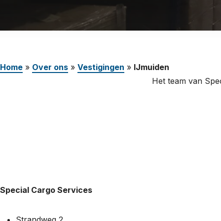
Werken bij
Nederland (Nederlands)
The Netherlands (English)
Home
»
Over ons
»
Vestigingen
»
IJmuiden
United States (English)
Het team van Spec
Deutschland (Deutsch)
Special Cargo Services
Strandweg 2