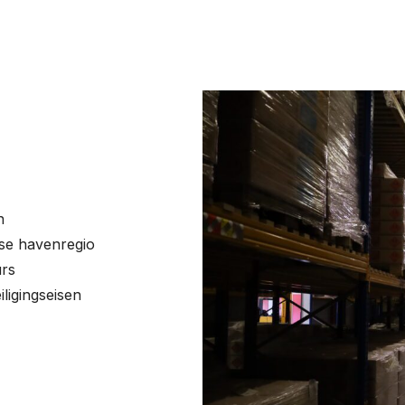
n
mse havenregio
urs
ligingseisen