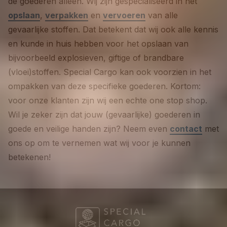
de goederen alleen. Wij zijn gespecialiseerd in het
opslaan
,
verpakken
en
vervoeren
van alle
gevaarlijke stoffen. Dat betekent dat wij ook alle kennis
en kunde in huis hebben voor het opslaan van
bijvoorbeeld explosieven, giftige of brandbare
(vloei)stoffen. Special Cargo kan ook voorzien in het
ompakken van deze specifieke goederen. Kortom:
voor onze klanten zijn wij een echte one stop shop.
Wil je zeker zijn dat jouw (gevaarlijke) goederen in
goede en veilige handen zijn? Neem even
contact
met
ons op om te vernemen wat wij voor je kunnen
betekenen!