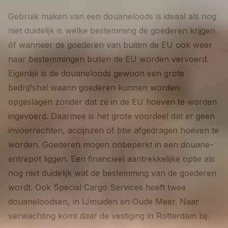
Gebruik maken van een douaneloods is ideaal als nog
niet duidelijk is welke bestemming de goederen krijgen
óf wanneer de goederen van buiten de EU ook weer
naar bestemmingen buiten de EU worden vervoerd.
Eigenlijk is de douaneloods gewoon een grote
bedrijfshal waarin goederen kunnen worden
opgeslagen zonder dat ze in de EU hoeven te worden
ingevoerd. Daarmee is het grote voordeel dat er geen
invoerrechten, accijnzen of btw afgedragen hoeven te
worden. Goederen mogen onbeperkt in een douane-
entrepot liggen. Een financieel aantrekkelijke optie als
nog niet duidelijk wat de bestemming van de goederen
wordt. Ook Special Cargo Services heeft twee
douaneloodsen, in IJmuiden en Oude Meer. Naar
verwachting komt daar de vestiging in Rotterdam bij.