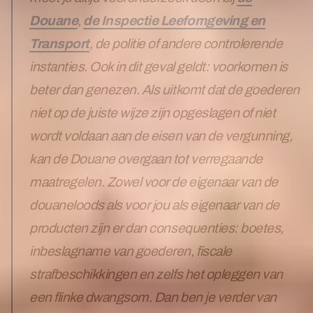
Douane
,
de Inspectie Leefomgeving en
Transport
, de politie of andere controlerende
instanties. Ook in dit geval geldt: voorkomen is
beter dan genezen. Als uitkomt dat de goederen
niet op de juiste wijze zijn opgeslagen of niet
wordt voldaan aan de eisen van de vergunning,
kan de Douane overgaan tot verregaande
maatregelen. Zowel voor de eigenaar van de
douaneloods als voor jou als eigenaar van de
producten zijn er dan consequenties: boetes,
inbeslagname van goederen, fiscale
strafbeschikkingen en zelfs het opleggen van
een flinke dwangsom. Dan ben je verder van