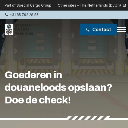
Other sites - The Netherlands (Dutch)
Part of Special Cargo Group
open_in_new
+31 85 792 28 85
phone
menu
Contact
phone
Special Cargo Group
Special Cargo College
Goederen in
Isologic
douaneloods opslaan?
Diensten
Doe de check!
Nieuws
Over ons