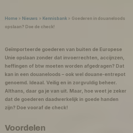
Lukas ter Poorten
Werken bij
Home
»
Nieuws
»
Kennisbank
»
Goederen in douaneloods
Nederland (Nederlands)
opslaan? Doe de check!
The Netherlands (English)
Geïmporteerde goederen van buiten de Europese
United States (English)
Unie opslaan zonder dat invoerrechten, accijnzen,
Deutschland (Deutsch)
heffingen of btw moeten worden afgedragen? Dat
kan in een douaneloods – ook wel douane-entrepot
genoemd. Ideaal. Veilig en in zorgvuldig beheer.
Althans, daar ga je van uit. Maar, hoe weet je zeker
dat de goederen daadwerkelijk in goede handen
zijn? Doe vooraf de check!
Voordelen