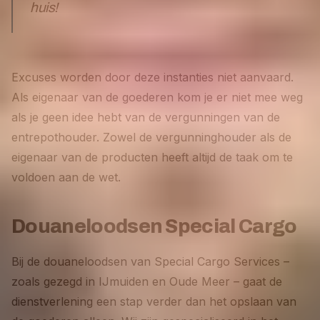
huis!
Excuses worden door deze instanties niet aanvaard.
Als eigenaar van de goederen kom je er niet mee weg
als je geen idee hebt van de vergunningen van de
entrepothouder. Zowel de vergunninghouder als de
eigenaar van de producten heeft altijd de taak om te
voldoen aan de wet.
Douaneloodsen Special Cargo
Bij de douaneloodsen van Special Cargo Services –
zoals gezegd in IJmuiden en Oude Meer – gaat de
dienstverlening een stap verder dan het opslaan van