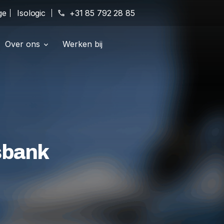
ge
Isologic
phone
+31 85 792 28 85
Over ons
Werken bij
Vestigingen
location_on
Geschiedenis
history
Erkenningen
award_star
sbank