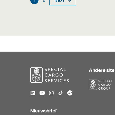
Berichten
1
2
Next
paginering
Andere site
Nieuwsbrief