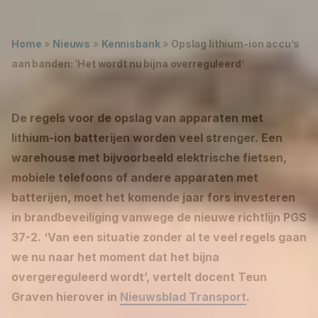
Lukas ter Poorten
Werken bij
Home
»
Nieuws
»
Kennisbank
»
Opslag lithium-ion accu’s
Nederland (Nederlands)
aan banden: ‘Het wordt nu bijna overreguleerd’
The Netherlands (English)
De regels voor de opslag van apparaten met
United States (English)
lithium-ion batterijen worden veel strenger. Een
Deutschland (Deutsch)
warehouse met bijvoorbeeld elektrische fietsen,
mobiele telefoons of andere apparaten met
batterijen, moet het komende jaar fors investeren
in brandbeveiliging vanwege de nieuwe richtlijn PGS
37-2. ‘Van een situatie zonder al te veel regels gaan
we nu naar het moment dat het bijna
overgereguleerd wordt’, vertelt docent Teun
Graven hierover in
Nieuwsblad Transport
.