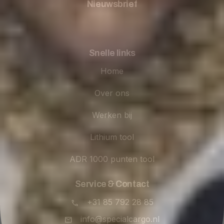
Nieuwsbrief
Snelle links
Home
Over ons
Werken bij
Lithium tool
ADR 1000 punten tool
Service & Contact
+31 85 792 28 85
info@specialcargo.nl