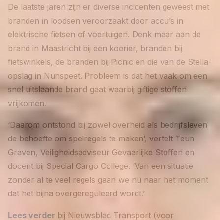
De laatste jaren zijn er diverse incidenten geweest met
branden in loodsen veroorzaakt door accu’s in
elektrische fietsen of voertuigen. Denk maar aan de
brand in Maastricht bij een koerier, branden bij
fietswinkels, de branden bij Picnic en die van de Stella-
opslag in Nunspeet. Probleem is dat het vaak om een
snel uitslaande brand gaat waarbij giftige stoffen
vrijkomen.
‘Daarom ontstond bij zowel overheid als bedrijfsleven
de behoefte om spelregels te maken’, vertelt Teun
Graven, Veiligheidsadviseur Gevaarlijke Stoffen en
docent bij Special Cargo College. ‘Van een situatie
zonder al te veel regels gaan we nu naar het moment
dat het bijna overgereguleerd wordt.’
Lees verder
bij Nieuwsblad Transport (voor