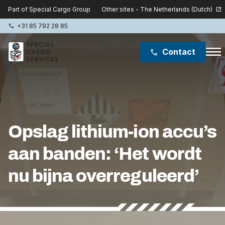
Other sites - The Netherlands (Dutch)
Part of Special Cargo Group
open_in_new
+31 85 792 28 85
phone
menu
Contact
phone
Special Cargo Group
Special Cargo College
Opslag lithium-ion accu’s
Isologic
aan banden: ‘Het wordt
Diensten
nu bijna overreguleerd’
Nieuws
Over ons