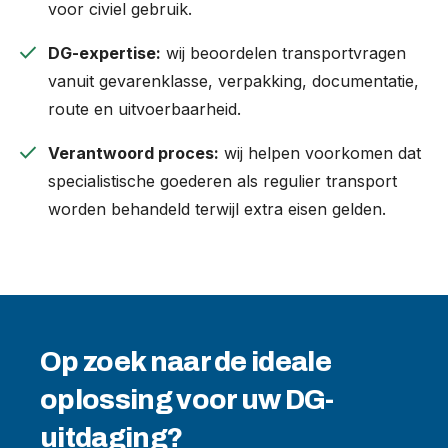
voor civiel gebruik.
check
DG-expertise:
wij beoordelen transportvragen
vanuit gevarenklasse, verpakking, documentatie,
route en uitvoerbaarheid.
check
Verantwoord proces:
wij helpen voorkomen dat
specialistische goederen als regulier transport
worden behandeld terwijl extra eisen gelden.
Op zoek naar de ideale
oplossing voor uw DG-
uitdaging?