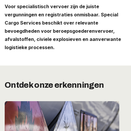
Voor specialistisch vervoer zijn de juiste
Werken bij
vergunningen en registraties onmisbaar. Special
Cargo Services beschikt over relevante
Nederland (Nederlands)
bevoegdheden voor beroepsgoederenvervoer,
The Netherlands (English)
afvalstoffen, civiele explosieven en aanverwante
logistieke processen.
United States (English)
Deutschland (Deutsch)
Ontdek onze erkenningen