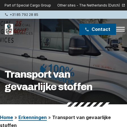
Other sites - The Netherlands (Dutch)
Part of Special Cargo Group
open_in_new
+31 85 792 28 85
phone
menu
Contact
phone
Special Cargo Group
Special Cargo College
Transport van
Isologic
gevaarlijke stoffen
Diensten
Nieuws
Home
»
Erkenningen
»
Transport van gevaarlijke
Over ons
stoffen