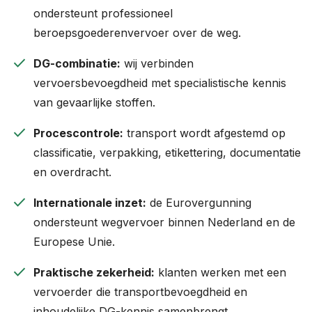
ondersteunt professioneel
beroepsgoederenvervoer over de weg.
check
DG-combinatie:
wij verbinden
vervoersbevoegdheid met specialistische kennis
van gevaarlijke stoffen.
check
Procescontrole:
transport wordt afgestemd op
classificatie, verpakking, etikettering, documentatie
en overdracht.
check
Internationale inzet:
de Eurovergunning
ondersteunt wegvervoer binnen Nederland en de
Europese Unie.
check
Praktische zekerheid:
klanten werken met een
vervoerder die transportbevoegdheid en
inhoudelijke DG-kennis samenbrengt.