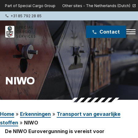
Other sites - The Netherlands (Dutch)
Part of Special Cargo Group
open_in_new
+31 85 792 28 85
phone
menu
Contact
phone
Special Cargo Group
Special Cargo College
NIWO
Isologic
Diensten
Home
»
Erkenningen
»
Transport van gevaarlijke
Nieuws
stoffen
»
NIWO
Over ons
De NIWO Eurovergunning is vereist voor