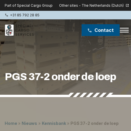
Other sites - The Netherlands (Dutch)
Part of Special Cargo Group
open_in_new
+31 85 792 28 85
phone
menu
Contact
phone
Special Cargo Group
Special Cargo College
PGS 37-2 onder de loep
Isologic
Diensten
Lukas ter Poorten
Nieuws
Home
»
Nieuws
»
Kennisbank
»
PGS 37-2 onder de loep
Over ons