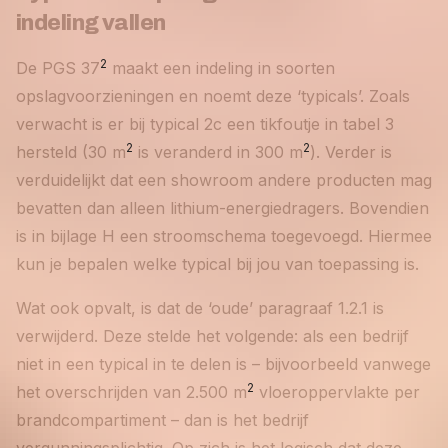
indeling vallen
2
De PGS 37
maakt een indeling in soorten
opslagvoorzieningen en noemt deze ‘typicals’. Zoals
verwacht is er bij typical 2c een tikfoutje in tabel 3
2
2
hersteld (30 m
is veranderd in 300 m
). Verder is
verduidelijkt dat een showroom andere producten mag
bevatten dan alleen lithium-energiedragers. Bovendien
is in bijlage H een stroomschema toegevoegd. Hiermee
kun je bepalen welke typical bij jou van toepassing is.
Wat ook opvalt, is dat de ‘oude’ paragraaf 1.2.1 is
verwijderd. Deze stelde het volgende: als een bedrijf
niet in een typical in te delen is – bijvoorbeeld vanwege
2
het overschrijden van 2.500 m
vloeroppervlakte per
brandcompartiment – dan is het bedrijf
vergunningsplichtig. Op zich is het logisch dat deze