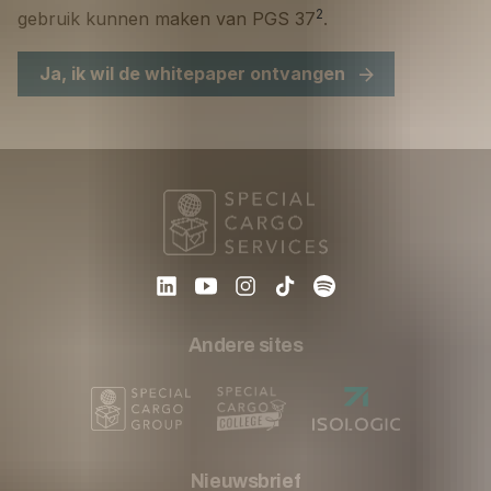
2
gebruik kunnen maken van PGS 37
.
Ja, ik wil de whitepaper ontvangen
Andere sites
Nieuwsbrief