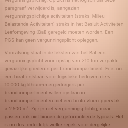
paragraaf verwijderd is, aangezien
vergunningsplichtige activiteiten (straks: Milieu
Belastende Activiteiten) straks in het Besluit Activiteiten
Leefomgeving (Bal) geregeld moeten worden. Een
PGS kan geen vergunningsplicht opleggen.
Vooralsnog staat in de teksten van het Bal een
vergunningsplicht voor opslag van >10 ton verpakte
gevaarlijke goederen per brandcompartiment. Er is nu
een hiaat ontstaan voor logistieke bedrijven die ≤
10.000 kg lithium-energiedragers per
brandcompartiment willen opslaan in
brandcompartimenten met een bruto vloeroppervlak
> 2.500 m². Zij zijn niet vergunningsplichtig, maar
passen ook niet binnen de geformuleerde typicals. Het
is nu dus onduidelijk welke regels voor dergelijke