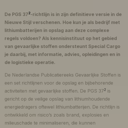
Werken bij
2
De PGS 37
-richtlijn is in zijn definitieve versie in de
Nieuwe Stijl verschenen. Hoe kun je als bedrijf met
Nederland (Nederlands)
lithiumbatterijen in opslag aan deze complexe
The Netherlands (English)
regels voldoen? Als kennisinstituut op het gebied
van gevaarlijke stoffen ondersteunt Special Cargo
United States (English)
je daarbij, met informatie, advies, opleidingen en in
Deutschland (Deutsch)
de logistieke operatie.
De Nederlandse Publicatiereeks Gevaarlijke Stoffen is
een set richtlijnen voor de opslag en bijbehorende
2
activiteiten met gevaarlijke stoffen. De PGS 37
is
gericht op de veilige opslag van lithiumhoudende
energiedragers oftewel lithiumbatterijen. De richtlijn is
ontwikkeld om risico’s zoals brand, explosies en
milieuschade te minimaliseren, die kunnen