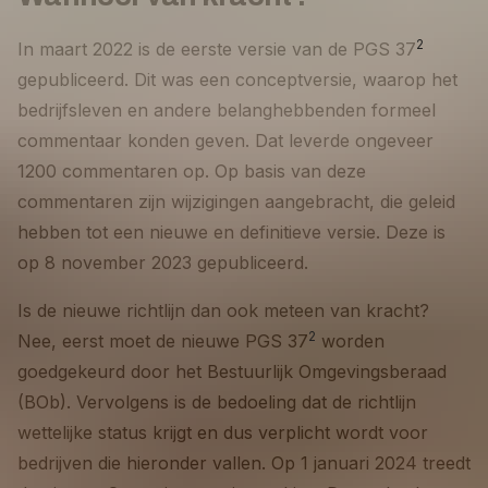
2
In maart 2022 is de eerste versie van de PGS 37
gepubliceerd. Dit was een conceptversie, waarop het
bedrijfsleven en andere belanghebbenden formeel
commentaar konden geven. Dat leverde ongeveer
1200 commentaren op. Op basis van deze
commentaren zijn wijzigingen aangebracht, die geleid
hebben tot een nieuwe en definitieve versie. Deze is
op 8 november 2023 gepubliceerd.
Is de nieuwe richtlijn dan ook meteen van kracht?
2
Nee, eerst moet de nieuwe PGS 37
worden
goedgekeurd door het Bestuurlijk Omgevingsberaad
(BOb). Vervolgens is de bedoeling dat de richtlijn
wettelijke status krijgt en dus verplicht wordt voor
bedrijven die hieronder vallen. Op 1 januari 2024 treedt