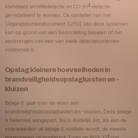
2
standaard
en
hittedetectie
en
CO-/H
-detectie
geïnstalleerd te worden. De opsteller van het
Uitgangspuntendocument (UPD) van deze systemen
kan op grond van een beoordeling bepalen of het
aanbrengen van een van beide detectiesystemen
voldoende is.
Opslag kleinere hoeveelheden in
brandveiligheidsopslagkasten en -
kluizen
Bijlage E gaat over de eisen aan
brandveiligheidsopslagkasten en -kluizen. Deze bijlage
is helemaal aangepast. Nu is duidelijk dat, als aan de
voorwaarden uit bijlage E voldaan wordt, de meeste
2
maatregelen uit hoofdstuk 7 van de PGS 37
niet