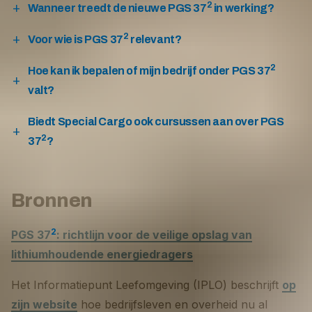
2
Wanneer treedt de nieuwe PGS 37
in werking?
2
Voor wie is PGS 37
relevant?
2
Hoe kan ik bepalen of mijn bedrijf onder PGS 37
valt?
Biedt Special Cargo ook cursussen aan over PGS
2
37
?
Bronnen
2
PGS 37
: richtlijn voor de veilige opslag van
lithiumhoudende energiedragers
Het Informatiepunt Leefomgeving (IPLO) beschrijft
op
zijn website
hoe bedrijfsleven en overheid nu al