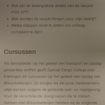
Wat zijn de belangrijkste details van de nieuwe
2
PGS 37
?
Wat worden de verplichtingen voor mijn bedrijf?
Welke stappen moet ik zetten om volledig
compliant te zijn?
Cursussen
Als kennisleider op het gebied van transport en opslag
gevaarlijke stoffen geeft Special Cargo College ook
trainingen en cursussen op het gebied van opslag van
lithiumbatterijen. Zo zorgen wij dat jouw medewerkers
altijd werken volgens de geldende wet- en regelgeving.
Voor de verschillende doelgroepen die te maken
hebben met lithiumbatterijen hebben wij de volgende