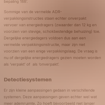
bepaling 188’.
Sommige van de vermelde ADR-
verpakkingsinstructies staan echter onverpakt
vervoer van energiedragers (zwaarder dan 12 kg en
voorzien van stevige, schokbestendige behuizing) toe.
Dergelijke energiedagers voldoen dus aan een
vermelde verpakkingsinstructie, maar zijn niet
voorzien van een enige verpakkingslaag. De vraag is
nu of dergelijke energiedragers gezien moeten worden
als ‘verpakt’ of als ‘onverpakt’.
Detectiesystemen
Er zijn kleine aanpassingen gedaan in verschillende
systemen. Deze aanpassingen geven echter wel wat
meer ademruimte. Zo hoeft bijvoorbeeld niet langer