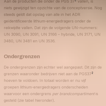
2
Aan de producten die onder de PGS 37
vallen, is
niets gewijzigd ten opzichte van de conceptversie. Nog
steeds geldt dat opslag van alle in het ADR
geïdentificeerde lithium-energiedragers onder de
reikwijdte vallen. Dat zijn de volgende UN-nummers:
UN 3090, UN 3091, UN 3166 – hybride, UN 3171, UN
3480, UN 3481 en UN 3536.
Ondergrenzen
De ondergrenzen zijn echter wel aangepast. Dit zijn de
2
grenzen waaronder bedrijven niet aan de PGS37
hoeven te voldoen. In totaal worden er nu vijf
groepen lithium-energiedragers onderscheiden
waarvoor een ondergrens
per brandcompartiment
is
gesteld (zie tabel hieronder).