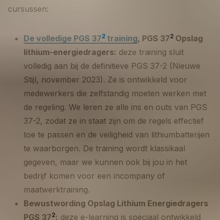
cursussen:
2
2
De volledige PGS 37
training
, PGS 37
Opslag
lithium-energiedragers:
deze training sluit
volledig aan bij de definitieve PGS 37-2 (Nieuwe
Stijl, november 2023). Ze is ontwikkeld voor
medewerkers die zelfstandig moeten werken met
de regeling. We leren ze alle ins en outs van PGS
37-2, zodat ze in staat zijn om de regels effectief
toe te passen en de veiligheid van lithiumbatterijen
te waarborgen. De training wordt klassikaal
gegeven, maar we kunnen ook bij jou in het
bedrijf komen voor een incompany of
maatwerktraining.
Bewustwording Opslag Lithium Energiedragers
2
PGS 37
:
deze e-learning is speciaal ontwikkeld