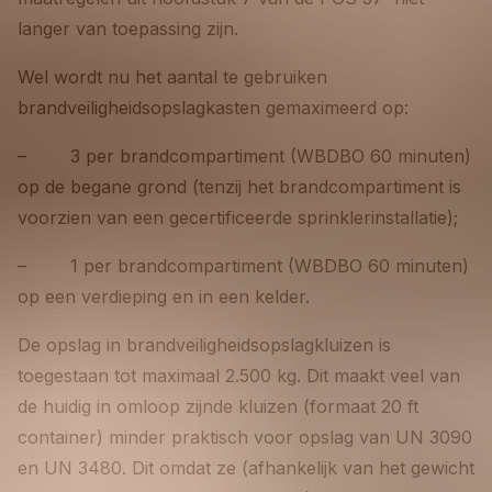
langer van toepassing zijn.
Wel wordt nu het aantal te gebruiken
brandveiligheidsopslagkasten gemaximeerd op:
– 3 per brandcompartiment (WBDBO 60 minuten)
op de begane grond (tenzij het brandcompartiment is
voorzien van een gecertificeerde sprinklerinstallatie);
– 1 per brandcompartiment (WBDBO 60 minuten)
op een verdieping en in een kelder.
De opslag in brandveiligheidsopslagkluizen is
toegestaan tot maximaal 2.500 kg. Dit maakt veel van
de huidig in omloop zijnde kluizen (formaat 20 ft
container) minder praktisch voor opslag van UN 3090
en UN 3480. Dit omdat ze (afhankelijk van het gewicht