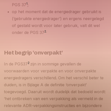
1
PGS 37
;
op het moment dat de energiedrager gebruikt is
(‘gebruikte energiedrager’) en ergens neergelegd
of gestald wordt voor later gebruik, valt dit wel
2.
onder de PGS 37
Het begrip ‘onverpakt’
2
In de PGS37
zijn in sommige gevallen de
voorwaarden voor verpakte en voor onverpakte
energiedragers verschillend. Om het verschil beter te
duiden, is in Bijlage A de definitie ‘onverpakt’
toegevoegd. Daaruit wordt duidelijk dat bedoeld wordt:
‘het ontbreken van een verpakking als vermeld in de
relevante ADR-verpakkingsinstructies en bijzondere