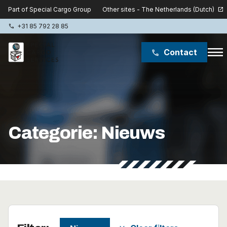
Other sites - The Netherlands (Dutch)
Part of Special Cargo Group
open_in_new
+31 85 792 28 85
phone
menu
Contact
phone
Special Cargo Group
Special Cargo College
Categorie:
Nieuws
Isologic
Diensten
Nieuws
Over ons