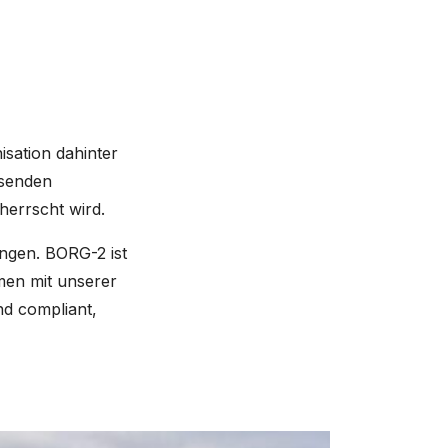
isation dahinter
ssenden
herrscht wird.
ungen. BORG-2 ist
men mit unserer
nd compliant,