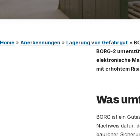
Karriere
Deutschland (Deutsch)
Nederland (Nederlands)
Home
»
Anerkennungen
»
Lagerung von Gefahrgut
»
B
The Netherlands (English)
BORG-2 unterstüt
United States (English)
elektronische Ma
mit erhöhtem Ris
Was um
BORG ist ein Güte
Nachweis dafür, d
baulicher Sicheru