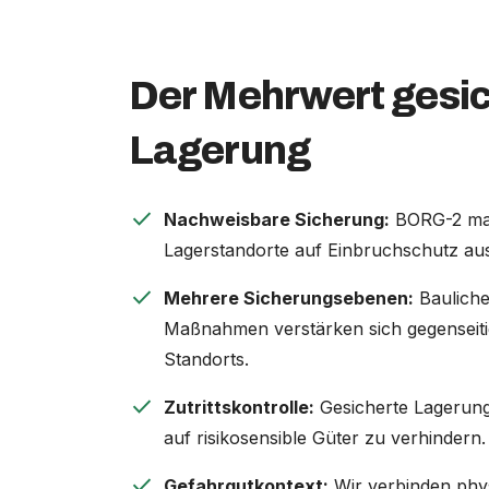
Der Mehrwert gesic
Lagerung
check
Nachweisbare Sicherung:
BORG-2 mac
Lagerstandorte auf Einbruchschutz ausg
check
Mehrere Sicherungsebenen:
Bauliche
Maßnahmen verstärken sich gegenseiti
Standorts.
check
Zutrittskontrolle:
Gesicherte Lagerung 
auf risikosensible Güter zu verhindern.
check
Gefahrgutkontext:
Wir verbinden phy