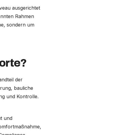
iveau ausgerichtet
rkannten Rahmen
me, sondern um
orte?
ndteil der
rung, bauliche
g und Kontrolle.
ut und
e Komfortmaßnahme,