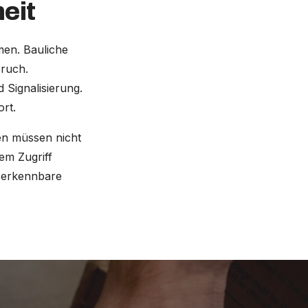
eit
men. Bauliche
bruch.
 Signalisierung.
rt.
gen müssen nicht
em Zugriff
d erkennbare