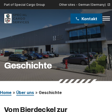
Other sites - German (Germany)
Part of Special Cargo Group
open_in_new
menu
Kontakt
phone
Special Cargo Group
Special Cargo College
Isologic
Geschichte
Leistungen
Nachrichten
Home
»
Über uns
»
Geschichte
Über uns
Vom Bierdeckel zur
Karriere