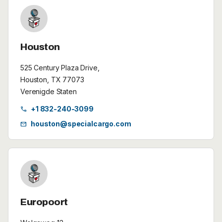
Houston
525 Century Plaza Drive,
Houston, TX 77073
Verenigde Staten
+1 832-240-3099
call
houston@specialcargo.com
mail
Europoort