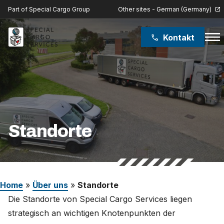
Other sites - German (Germany)
Part of Special Cargo Group
open_in_new
menu
Kontakt
phone
Special Cargo Group
Special Cargo College
Isologic
Standorte
Leistungen
Nachrichten
Home
»
Über uns
»
Standorte
Über uns
Die Standorte von Special Cargo Services liegen
strategisch an wichtigen Knotenpunkten der
Karriere