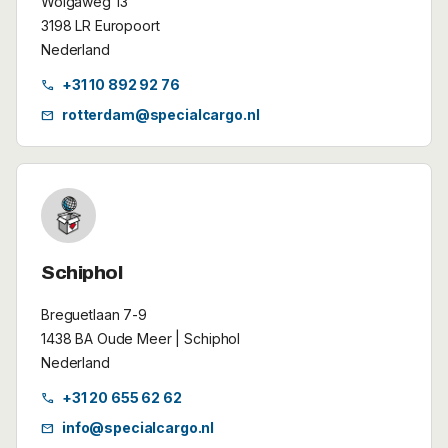
Wolgaweg 13
3198 LR Europoort
Nederland
+31 10 892 92 76
call
rotterdam@specialcargo.nl
mail
Schiphol
Breguetlaan 7-9
1438 BA Oude Meer | Schiphol
Nederland
+31 20 655 62 62
call
info@specialcargo.nl
mail