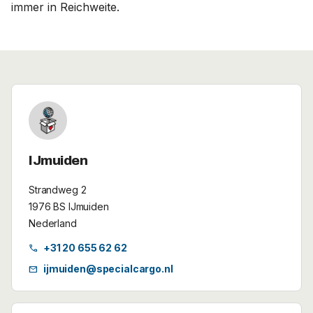
immer in Reichweite.
IJmuiden
Strandweg 2
1976 BS IJmuiden
Nederland
+31 20 655 62 62
call
ijmuiden@specialcargo.nl
mail