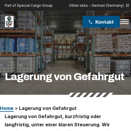
Other sites - German (Germany)
Part of Special Cargo Group
open_in_new
menu
Kontakt
phone
Special Cargo Group
Special Cargo College
Isologic
Lagerung von Gefahrgut
Leistungen
Nachrichten
Home
»
Lagerung von Gefahrgut
Über uns
Lagerung von Gefahrgut, kurzfristig oder
langfristig, unter einer klaren Steuerung. Wir
Karriere