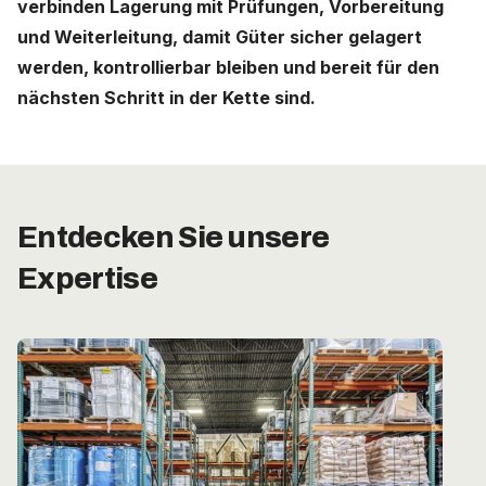
verbinden Lagerung mit Prüfungen, Vorbereitung
und Weiterleitung, damit Güter sicher gelagert
Deutschland (Deutsch)
werden, kontrollierbar bleiben und bereit für den
nächsten Schritt in der Kette sind.
Nederland (Nederlands)
The Netherlands (English)
United States (English)
Entdecken Sie unsere
Expertise