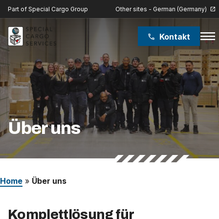
Other sites - German (Germany)
Part of Special Cargo Group
open_in_new
menu
Kontakt
phone
Special Cargo Group
Special Cargo College
Isologic
Über uns
Leistungen
Nachrichten
Home
»
Über uns
Über uns
Komplettlösung für
Karriere