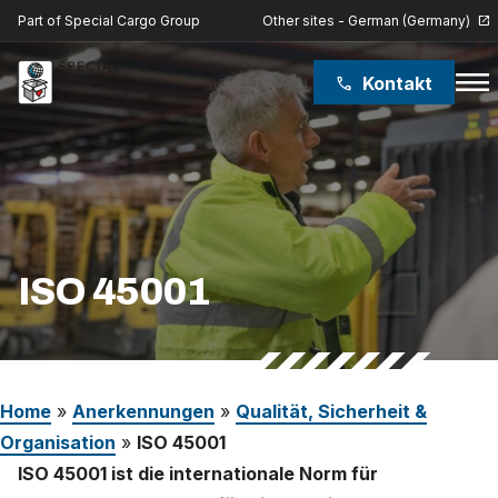
Other sites - German (Germany)
Part of Special Cargo Group
open_in_new
menu
Kontakt
phone
Special Cargo Group
Special Cargo College
Isologic
ISO 45001
Leistungen
Nachrichten
Home
»
Anerkennungen
»
Qualität, Sicherheit &
Über uns
Organisation
»
ISO 45001
ISO 45001 ist die internationale Norm für
Karriere