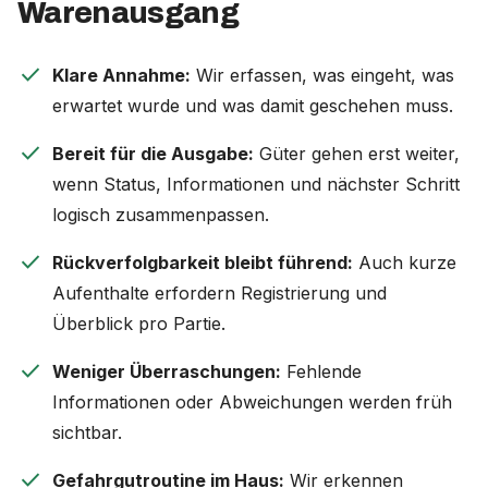
Warenausgang
check
Klare Annahme:
Wir erfassen, was eingeht, was
erwartet wurde und was damit geschehen muss.
check
Bereit für die Ausgabe:
Güter gehen erst weiter,
wenn Status, Informationen und nächster Schritt
logisch zusammenpassen.
check
Rückverfolgbarkeit bleibt führend:
Auch kurze
Aufenthalte erfordern Registrierung und
Überblick pro Partie.
check
Weniger Überraschungen:
Fehlende
Informationen oder Abweichungen werden früh
sichtbar.
check
Gefahrgutroutine im Haus:
Wir erkennen