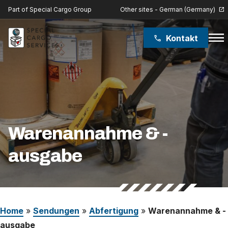
Other sites - German (Germany)
Part of Special Cargo Group
open_in_new
menu
Kontakt
phone
Special Cargo Group
Special Cargo College
Isologic
Warenannahme & -
ausgabe
Leistungen
Nachrichten
Über uns
Home
»
Sendungen
»
Abfertigung
»
Warenannahme & -
ausgabe
Karriere