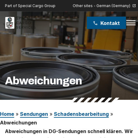
Other sites - German (Germany)
Part of Special Cargo Group
open_in_new
menu
Kontakt
phone
Special Cargo Group
Special Cargo College
Isologic
Abweichungen
Leistungen
Nachrichten
Home
»
Sendungen
»
Schadensbearbeitung
»
Über uns
Abweichungen
Abweichungen in DG-Sendungen schnell klären. Wir
Karriere