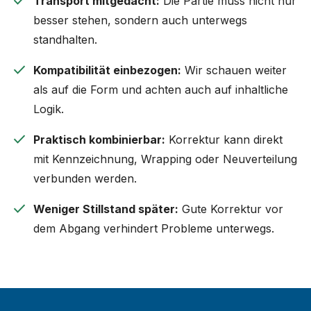
check
Transport mitgedacht:
Die Partie muss nicht nur
besser stehen, sondern auch unterwegs
standhalten.
check
Kompatibilität einbezogen:
Wir schauen weiter
als auf die Form und achten auch auf inhaltliche
Logik.
check
Praktisch kombinierbar:
Korrektur kann direkt
mit Kennzeichnung, Wrapping oder Neuverteilung
verbunden werden.
check
Weniger Stillstand später:
Gute Korrektur vor
dem Abgang verhindert Probleme unterwegs.