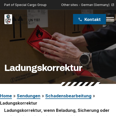
Other sites - German (Germany)
Part of Special Cargo Group
open_in_new
menu
Kontakt
phone
Special Cargo Group
Special Cargo College
Isologic
Ladungskorrektur
Leistungen
Nachrichten
Home
»
Sendungen
»
Schadensbearbeitung
»
Über uns
Ladungskorrektur
Ladungskorrektur, wenn Beladung, Sicherung oder
Karriere