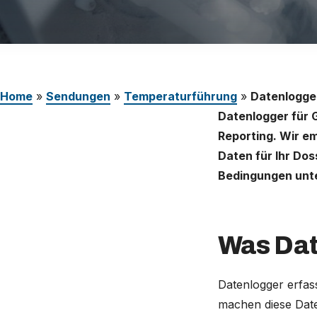
Karriere
Deutschland (Deutsch)
Nederland (Nederlands)
Home
»
Sendungen
»
Temperaturführung
»
Datenlogge
The Netherlands (English)
Datenlogger für 
United States (English)
Reporting. Wir em
Daten für Ihr Dos
Bedingungen unt
Was Dat
Datenlogger erfa
machen diese Date