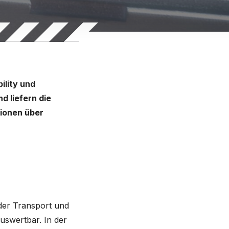
ility und
d liefern die
sionen über
der Transport und
uswertbar. In der