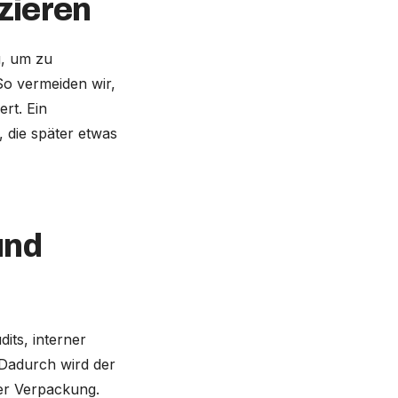
zieren
g, um zu
So vermeiden wir,
rt. Ein
 die später etwas
und
ts, interner
 Dadurch wird der
der Verpackung.