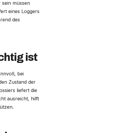
r sein müssen
ert eines Loggers
hrend des
tig ist
nnvoll, bei
den Zustand der
siers liefert die
 ausreicht, hilft
ützen.