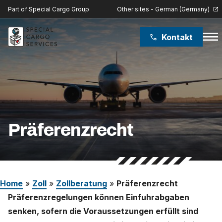
Other sites - German (Germany)
Part of Special Cargo Group
open_in_new
menu
Kontakt
phone
Special Cargo Group
Special Cargo College
Isologic
Präferenzrecht
Leistungen
Nachrichten
Home
»
Zoll
»
Zollberatung
»
Präferenzrecht
Über uns
Präferenzregelungen können Einfuhrabgaben
senken, sofern die Voraussetzungen erfüllt sind
Karriere