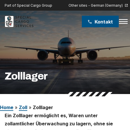
Other sites - German (Germany)
Part of Special Cargo Group
open_in_new
menu
Kontakt
phone
Special Cargo Group
Special Cargo College
Isologic
Zolllager
Leistungen
Nachrichten
Home
»
Zoll
»
Zolllager
Über uns
Ein Zolllager ermöglicht es, Waren unter
zollamtlicher Überwachung zu lagern, ohne sie
Karriere