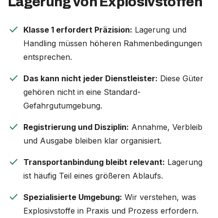
Lagerung von Explosivstoffen
check
Klasse 1 erfordert Präzision:
Lagerung und
Handling müssen höheren Rahmenbedingungen
entsprechen.
check
Das kann nicht jeder Dienstleister:
Diese Güter
gehören nicht in eine Standard-
Gefahrgutumgebung.
check
Registrierung und Disziplin:
Annahme, Verbleib
und Ausgabe bleiben klar organisiert.
check
Transportanbindung bleibt relevant:
Lagerung
ist häufig Teil eines größeren Ablaufs.
check
Spezialisierte Umgebung:
Wir verstehen, was
Explosivstoffe in Praxis und Prozess erfordern.