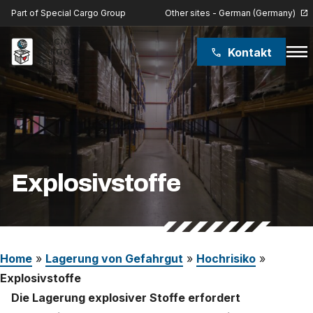
Other sites - German (Germany)
Part of Special Cargo Group
open_in_new
menu
Kontakt
phone
Special Cargo Group
Special Cargo College
Isologic
Explosivstoffe
Leistungen
Nachrichten
Home
»
Lagerung von Gefahrgut
»
Hochrisiko
»
Über uns
Explosivstoffe
Die Lagerung explosiver Stoffe erfordert
Karriere