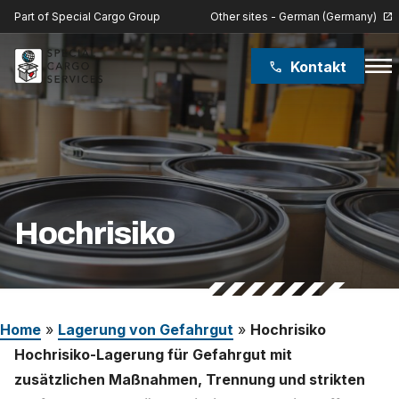
Other sites - German (Germany)
Part of Special Cargo Group
open_in_new
menu
Kontakt
phone
Special Cargo Group
Special Cargo College
Isologic
Hochrisiko
Leistungen
Nachrichten
Home
»
Lagerung von Gefahrgut
»
Hochrisiko
Über uns
Hochrisiko-Lagerung für Gefahrgut mit
zusätzlichen Maßnahmen, Trennung und strikten
Karriere