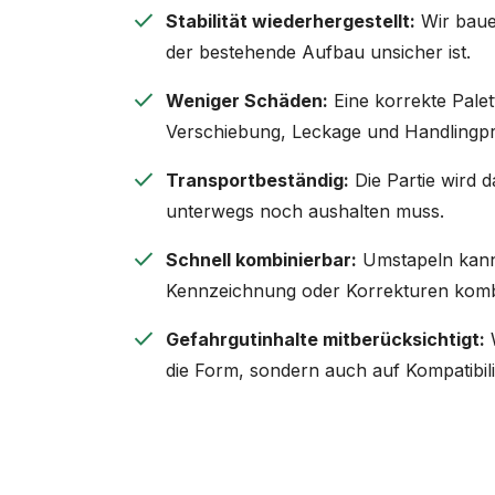
check
Stabilität wiederhergestellt:
Wir baue
der bestehende Aufbau unsicher ist.
check
Weniger Schäden:
Eine korrekte Palet
Verschiebung, Leckage und Handlingp
check
Transportbeständig:
Die Partie wird d
unterwegs noch aushalten muss.
check
Schnell kombinierbar:
Umstapeln kann 
Kennzeichnung oder Korrekturen komb
check
Gefahrgutinhalte mitberücksichtigt:
W
die Form, sondern auch auf Kompatibilit