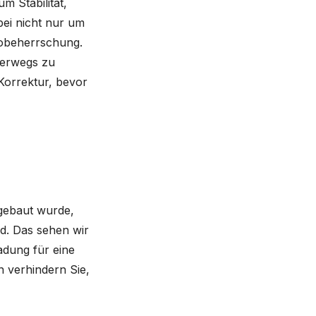
 Stabilität,
bei nicht nur um
kobeherrschung.
nterwegs zu
Korrektur, bevor
ufgebaut wurde,
rd. Das sehen wir
adung für eine
n verhindern Sie,