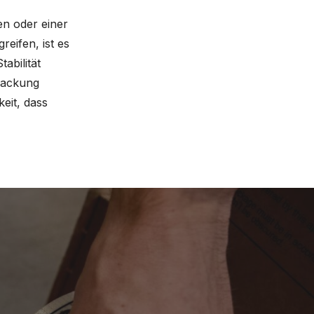
en oder einer
eifen, ist es
abilität
rpackung
keit, dass