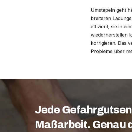
Umstapeln geht hä
breiteren Ladungsk
effizient, sie in e
wiederherstellen 
korrigieren. Das v
Probleme über meh
Jede Gefahrgutsen
Maßarbeit. Genau d