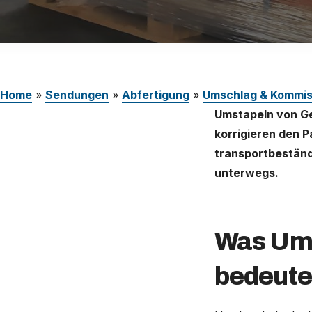
Karriere
Deutschland (Deutsch)
Nederland (Nederlands)
Home
»
Sendungen
»
Abfertigung
»
Umschlag & Kommis
The Netherlands (English)
Umstapeln von Ge
United States (English)
korrigieren den 
transportbeständ
unterwegs.
Was Ums
bedeute