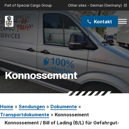
Other sites - German (Germany)
Part of Special Cargo Group
open_in_new
menu
Kontakt
phone
Special Cargo Group
Special Cargo College
Isologic
Konnossement
Leistungen
Nachrichten
Home
»
Sendungen
»
Dokumente
»
Über uns
Transportdokumente
»
Konnossement
Konnossement /
Bill of Lading (B/L) für Gefahrgut-
Karriere