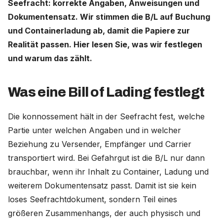
Seefracht: korrekte Angaben, Anweisungen und
Dokumentensatz. Wir stimmen die B/L auf Buchung
Deutschland (Deutsch)
und Containerladung ab, damit die Papiere zur
Realität passen. Hier lesen Sie, was wir festlegen
Nederland (Nederlands)
und warum das zählt.
The Netherlands (English)
United States (English)
Was eine Bill of Lading festlegt
Die konnossement hält in der Seefracht fest, welche
Partie unter welchen Angaben und in welcher
Beziehung zu Versender, Empfänger und Carrier
transportiert wird. Bei Gefahrgut ist die B/L nur dann
brauchbar, wenn ihr Inhalt zu Container, Ladung und
weiterem Dokumentensatz passt. Damit ist sie kein
loses Seefrachtdokument, sondern Teil eines
größeren Zusammenhangs, der auch physisch und