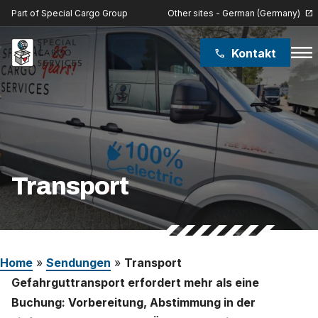
Other sites - German (Germany)
Part of Special Cargo Group
open_in_new
menu
Kontakt
phone
Special Cargo Group
Special Cargo College
Isologic
Transport
Leistungen
Nachrichten
Home
»
Sendungen
»
Transport
Über uns
Gefahrguttransport erfordert mehr als eine
Buchung: Vorbereitung, Abstimmung in der
Karriere