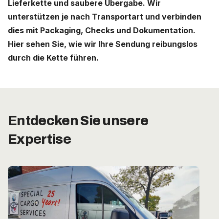
Lieferkette und saubere Übergabe. Wir
unterstützen je nach Transportart und verbinden
Deutschland (Deutsch)
dies mit Packaging, Checks und Dokumentation.
Hier sehen Sie, wie wir Ihre Sendung reibungslos
Nederland (Nederlands)
durch die Kette führen.
The Netherlands (English)
United States (English)
Entdecken Sie unsere
Expertise