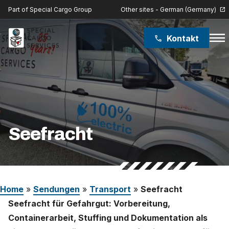
Other sites - German (Germany)
Part of Special Cargo Group
open_in_new
menu
Kontakt
phone
Special Cargo Group
Special Cargo College
Isologic
Seefracht
Leistungen
Nachrichten
Home
»
Sendungen
»
Transport
»
Seefracht
Über uns
Seefracht für Gefahrgut: Vorbereitung,
Containerarbeit, Stuffing und Dokumentation als
Karriere