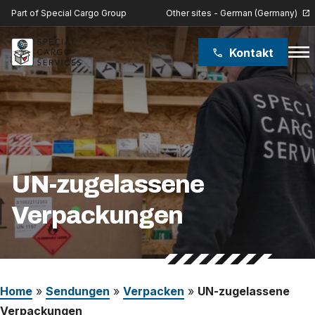
Other sites - German (Germany)
Part of Special Cargo Group
open_in_new
menu
Kontakt
phone
Special Cargo Group
Special Cargo College
Isologic
UN-zugelassene
Verpackungen
Leistungen
Nachrichten
Über uns
Home
»
Sendungen
»
Verpacken
»
UN-zugelassene
Verpackungen
Karriere