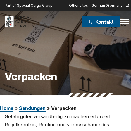
Other sites - German (Germany)
Part of Special Cargo Group
open_in_new
menu
Kontakt
phone
Special Cargo Group
Special Cargo College
Isologic
Verpacken
Leistungen
Nachrichten
Home
»
Sendungen
»
Verpacken
Über uns
Gefahrgüter versandfertig zu machen erfordert
Regelkenntnis, Routine und vorausschauendes
Karriere