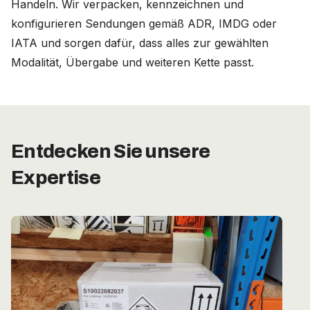
Handeln. Wir verpacken, kennzeichnen und
konfigurieren Sendungen gemäß ADR, IMDG oder
Deutschland (Deutsch)
IATA und sorgen dafür, dass alles zur gewählten
Modalität, Übergabe und weiteren Kette passt.
Nederland (Nederlands)
The Netherlands (English)
United States (English)
Entdecken Sie unsere
Expertise