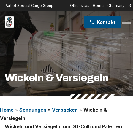
Other sites - German (Germany)
Part of Special Cargo Group
open_in_new
menu
Kontakt
phone
Special Cargo Group
Special Cargo College
Isologic
Wickeln & Versiegeln
Leistungen
Nachrichten
Home
»
Sendungen
»
Verpacken
»
Wickeln &
Über uns
Versiegeln
Wickeln und Versiegeln, um DG-Colli und Paletten
Karriere