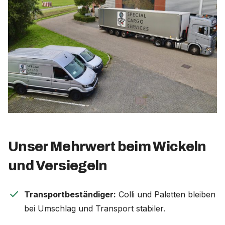
Unser Mehrwert beim Wickeln
und Versiegeln
check
Transportbeständiger:
Colli und Paletten bleiben
bei Umschlag und Transport stabiler.